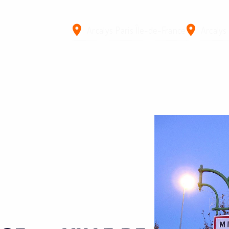
Arcalys Paris Île-de-France
Arcalys