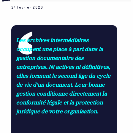
24 février 2026
Les
archives intermédiaires
occupent une place à part dans la
gestion documentaire des
entreprises. Ni actives ni définitives,
elles forment le second âge du cycle
de vie d’un document. Leur bonne
gestion conditionne directement la
conformité légale et la protection
juridique de votre organisation.